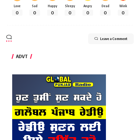
Love
Sad
Happy
Sleepy
Angry
Dead
Wink
0
0
0
0
0
0
0
Leave a Comment
ADVT