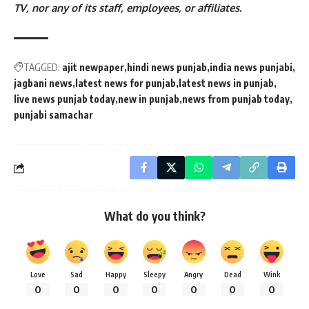
TV, nor any of its staff, employees, or affiliates.
TAGGED:
ajit newpaper
hindi news punjab
india news punjabi
jagbani news
latest news for punjab
latest news in punjab
live news punjab today
new in punjab
news from punjab today
punjabi samachar
What do you think?
Love
Sad
Happy
Sleepy
Angry
Dead
Wink
0
0
0
0
0
0
0