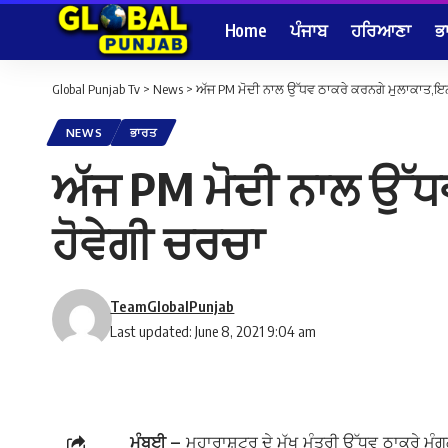
Home
ਪੰਜਾਬ
ਹਰਿਆਣਾ
ਭ
Global Punjab Tv
>
News
>
ਅੱਜ PM ਮੋਦੀ ਨਾਲ ਉੱਧਵ ਠਾਕਰੇ ਕਰਨਗੇ ਮੁਲਾਕਾਤ,ਇਨ੍ਹ
NEWS
ਭਾਰਤ
ਅੱਜ PM ਮੋਦੀ ਨਾਲ ਉੱਧਵ
ਹੋਵੇਗੀ ਚਰਚਾ
TeamGlobalPunjab
Last updated: June 8, 2021 9:04 am
ਮੁੰਬਈ –
ਮਹਾਰਾਸ਼ਟਰ ਦੇ ਮੁੱਖ ਮੰਤਰੀ ਉੱਧਵ ਠਾਕਰੇ ਮੰਗ