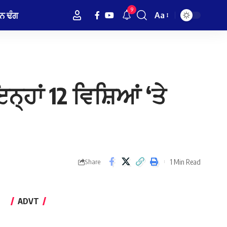
9
ਨ ਢੰਗ
Aa
Font
Resizer
੍ਹਾਂ 12 ਵਿਸ਼ਿਆਂ ‘ਤੇ
1 Min Read
Share
ADVT