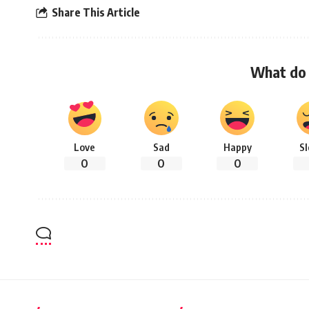
Share This Article
What do 
Love
Sad
Happy
S
0
0
0