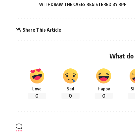
WITHDRAW THE CASES REGISTERED BY RPF
Share This Article
What do 
Love
Sad
Happy
S
0
0
0