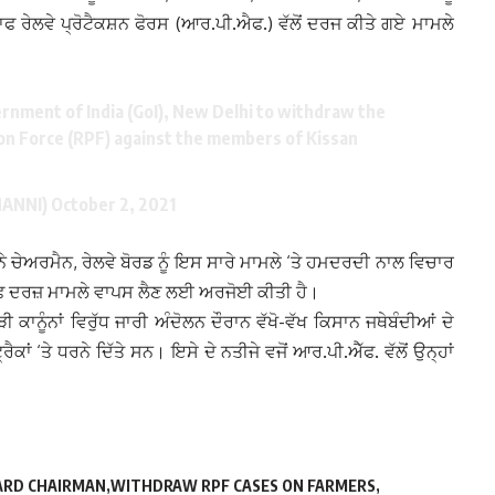
ਲਾਫ ਰੇਲਵੇ ਪ੍ਰੋਟੈਕਸ਼ਨ ਫੋਰਸ (ਆਰ.ਪੀ.ਐਫ.) ਵੱਲੋਂ ਦਰਜ ਕੀਤੇ ਗਏ ਮਾਮਲੇ
rnment of India (GoI), New Delhi to withdraw the
ion Force (RPF) against the members of Kissan
HANNI)
October 2, 2021
 ਨੇ ਚੇਅਰਮੈਨ, ਰੇਲਵੇ ਬੋਰਡ ਨੂੰ ਇਸ ਸਾਰੇ ਮਾਮਲੇ ‘ਤੇ ਹਮਦਰਦੀ ਨਾਲ ਵਿਚਾਰ
ਿਲਾਫ ਦਰਜ਼ ਮਾਮਲੇ ਵਾਪਸ ਲੈਣ ਲਈ ਅਰਜੋਈ ਕੀਤੀ ਹੈ।
ਕਾਨੂੰਨਾਂ ਵਿਰੁੱਧ ਜਾਰੀ ਅੰਦੋਲਨ ਦੌਰਾਨ ਵੱਖੋ-ਵੱਖ ਕਿਸਾਨ ਜਥੇਬੰਦੀਆਂ ਦੇ
ਰੈਕਾਂ ‘ਤੇ ਧਰਨੇ ਦਿੱਤੇ ਸਨ। ਇਸੇ ਦੇ ਨਤੀਜੇ ਵਜੋਂ ਆਰ.ਪੀ.ਐੱਫ. ਵੱਲੋਂ ਉਨ੍ਹਾਂ
OARD CHAIRMAN
WITHDRAW RPF CASES ON FARMERS