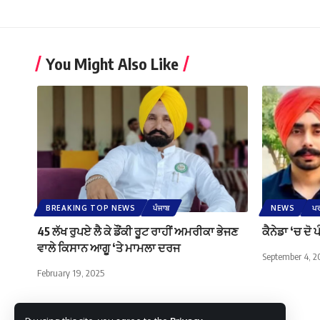
You Might Also Like
BREAKING TOP NEWS
ਪੰਜਾਬ
NEWS
ਪਰ
45 ਲੱਖ ਰੁਪਏ ਲੈ ਕੇ ਡੌਂਕੀ ਰੂਟ ਰਾਹੀਂ ਅਮਰੀਕਾ ਭੇਜਣ
ਕੈਨੇਡਾ ‘ਚ ਦੋ 
ਵਾਲੇ ਕਿਸਾਨ ਆਗੂ ‘ਤੇ ਮਾਮਲਾ ਦਰਜ
September 4, 2
February 19, 2025