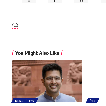
0
0
0
You Might Also Like
NEWS
ਭਾਰਤ
ਪੰਜਾਬ