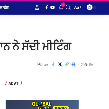
9
ਨ ਢੰਗ
Aa
Font
Resizer
ਨ ਨੇ ਸੱਦੀ ਮੀਟਿੰਗ
2 Min Read
Share
ADVT