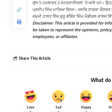
ਕੁੱਲ 5 ਹਮਲਾਵਰ 2 ਮੋਟਰਸਾਈਕਲਾਂ ‘ਤੇ ਆਏ ਸਨ। ਉਨ੍ਹਾਂ
ਪ੍ਰਦੀਪ ਸਿੰਘ ਮਾਰਿਆ ਗਿਆ। ਜਦਕਿ ਸਾਬਕਾ ਕੌਂਸਲਰ ਅਮਰ
ਜ਼ਖ਼ਮੀ ਹਾਲਤ ਵਿੱਚ ਗੁਰੂ ਗੋਬਿੰਦ ਸਿੰਘ ਮੈਡੀਕਲ ਕਾਲਜ
Disclaimer: This article is provided for i
be taken to represent the opinions, policy,
employees, or affiliates.
Share This Article
What do 
Love
Sad
Happy
S