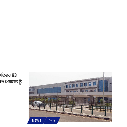
ਡਰਾਇਵਰ 83
19 ਅਗਸਤ ਨੂੰ
NEWS
ਪੰਜਾਬ