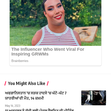
You Might Also Like
ਅਫਗਾਨਿਸਤਾਨ ‘ਚ ਸੜਕ ਹਾਦਸੇ ‘ਚ ਘੱਟੋ-ਘੱਟ 7
ਯਾਤਰੀਆਂ ਦੀ ਮੌਤ, 14 ਜ਼ਖ਼ਮੀ
May 14, 2023
11 ਅਕਤੂਬਰ ਨੂੰ ਸੱਦੀ ਗਈ ਪੰਜਾਬ ਕੈਬਨਿਟ ਦੀ ਮੀਟਿੰਗ