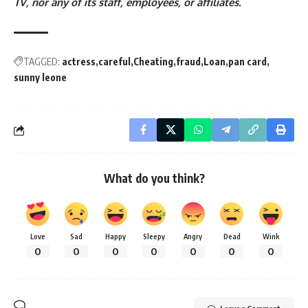
TV, nor any of its staff, employees, or affiliates.
TAGGED:
actress
careful
Cheating
fraud
Loan
pan card
sunny leone
What do you think?
Love
Sad
Happy
Sleepy
Angry
Dead
Wink
0
0
0
0
0
0
0