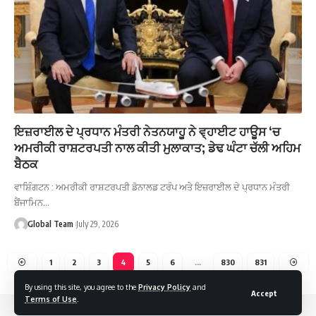
ਇਜ਼ਰਾਈਲ ਦੇ ਪ੍ਰਧਾਨ ਮੰਤਰੀ ਨੇਤਨਯਾਹੂ ਨੇ ਵ੍ਹਾਈਟ ਹਾਊਸ ‘ਚ
ਅਮਰੀਕੀ ਰਾਸ਼ਟਰਪਤੀ ਨਾਲ ਕੀਤੀ ਮੁਲਾਕਾਤ; ਡੇਢ ਘੰਟਾ ਚੱਲੀ ਅਹਿਮ
ਬੈਠਕ
ਵਾਸ਼ਿੰਗਟਨ : ਅਮਰੀਕੀ ਰਾਸ਼ਟਰਪਤੀ ਡੋਨਾਲਡ ਟਰੰਪ ਅਤੇ ਇਜ਼ਰਾਈਲ ਦੇ ਪ੍ਰਧਾਨ ਮੰਤਰੀ
ਬੈਂਜਾਮਿਨ…
Global Team
July 29, 2026
1
2
3
4
5
6
…
830
831
By using this site, you agree to the
Privacy Policy
and
Accept
Terms of Use
.