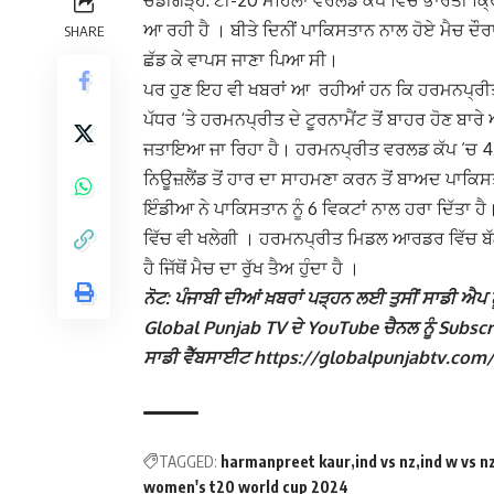
ਚੰਡੀਗੜ੍ਹ: ਟੀ-20 ਮਹਿਲਾ ਵਰਲਡ ਕੱਪ ਵਿੱਚ ਭਾਰਤੀ ਕ੍ਰ
ਆ ਰਹੀ ਹੈ । ਬੀਤੇ ਦਿਨੀਂ ਪਾਕਿਸਤਾਨ ਨਾਲ ਹੋਏ ਮੈਚ ਦੌਰ
SHARE
ਛੱਡ ਕੇ ਵਾਪਸ ਜਾਣਾ ਪਿਆ ਸੀ।
ਪਰ ਹੁਣ ਇਹ ਵੀ ਖਬਰਾਂ ਆ ਰਹੀਆਂ ਹਨ ਕਿ ਹਰਮਨਪ੍ਰੀਤ 
ਪੱਧਰ ‘ਤੇ ਹਰਮਨਪ੍ਰੀਤ ਦੇ ਟੂਰਨਾਮੈਂਟ ਤੋਂ ਬਾਹਰ ਹੋਣ ਬਾ
ਜਤਾਇਆ ਜਾ ਰਿਹਾ ਹੈ। ਹਰਮਨਪ੍ਰੀਤ ਵਰਲਡ ਕੱਪ ‘ਚ 4
ਨਿਊਜ਼ਲੈਂਡ ਤੋਂ ਹਾਰ ਦਾ ਸਾਹਮਣਾ ਕਰਨ ਤੋਂ ਬਾਅਦ ਪਾਕ
ਇੰਡੀਆ ਨੇ ਪਾਕਿਸਤਾਨ ਨੂੰ 6 ਵਿਕਟਾਂ ਨਾਲ ਹਰਾ ਦਿੱਤਾ ਹ
ਵਿੱਚ ਵੀ ਖਲੇਗੀ । ਹਰਮਨਪ੍ਰੀਤ ਮਿਡਲ ਆਰਡਰ ਵਿੱਚ ਬੱਲ
ਹੈ ਜਿੱਥੋਂ ਮੈਚ ਦਾ ਰੁੱਖ ਤੈਅ ਹੁੰਦਾ ਹੈ ।
ਨੋਟ: ਪੰਜਾਬੀ ਦੀਆਂ ਖ਼ਬਰਾਂ ਪੜ੍ਹਨ ਲਈ ਤੁਸੀਂ ਸਾਡੀ ਐਪ ਨੂ
Global Punjab TV ਦੇ YouTube ਚੈਨਲ ਨੂੰ Subscribe
ਸਾਡੀ ਵੈੱਬਸਾਈਟ https://globalpunjabtv.com/ ‘ਤੇ ਜ
TAGGED:
harmanpreet kaur
ind vs nz
ind w vs n
women's t20 world cup 2024