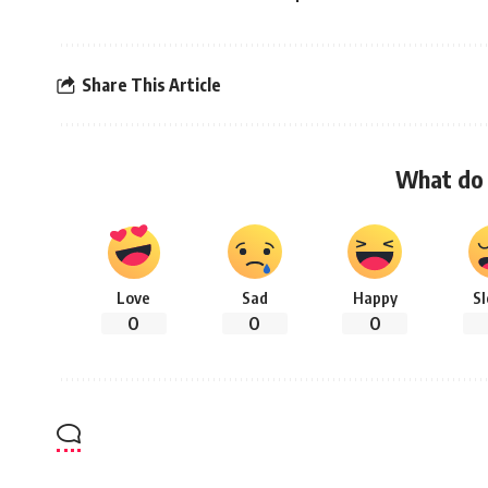
Share This Article
What do 
Love
Sad
Happy
S
0
0
0