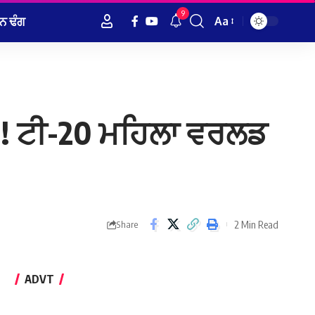
9
ਨ ਢੰਗ
Aa
Font
Resizer
 ! ਟੀ-20 ਮਹਿਲਾ ਵਰਲਡ
2 Min Read
Share
ADVT