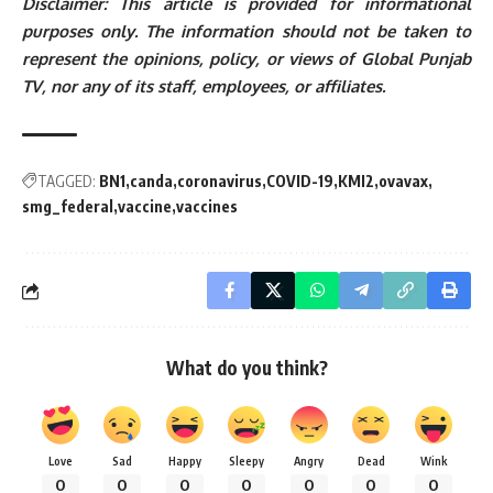
Disclaimer: This article is provided for informational
purposes only. The information should not be taken to
represent the opinions, policy, or views of Global Punjab
TV, nor any of its staff, employees, or affiliates.
TAGGED:
BN1
canda
coronavirus
COVID-19
KMI2
ovavax
smg_federal
vaccine
vaccines
What do you think?
Love
Sad
Happy
Sleepy
Angry
Dead
Wink
0
0
0
0
0
0
0