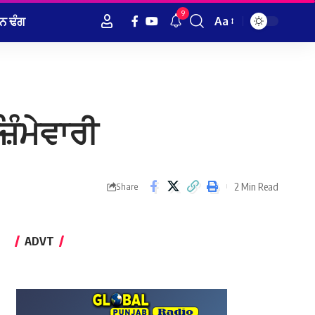
9
ਨ ਢੰਗ
Aa
Font
Resizer
਼ਿੰਮੇਵਾਰੀ
2 Min Read
Share
ADVT