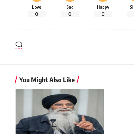
Love
Sad
Happy
S
0
0
0
You Might Also Like