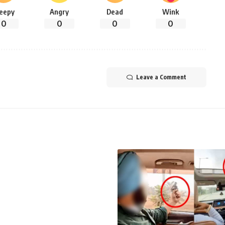
leepy
Angry
Dead
Wink
0
0
0
0
Leave a Comment