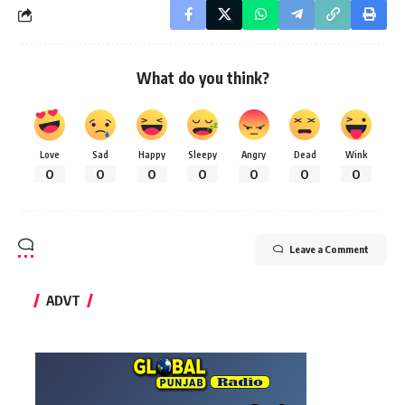
What do you think?
Love
Sad
Happy
Sleepy
Angry
Dead
Wink
0
0
0
0
0
0
0
Leave a Comment
ADVT