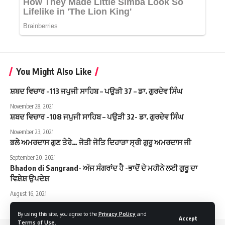
You Might Also Like
ਸ਼ਬਦ ਵਿਚਾਰ -113 ਜਪੁਜੀ ਸਾਹਿਬ – ਪਉੜੀ 37 – ਡਾ. ਗੁਰਦੇਵ ਸਿੰਘ
November 28, 2021
ਸ਼ਬਦ ਵਿਚਾਰ -108 ਜਪੁਜੀ ਸਾਹਿਬ – ਪਉੜੀ 32- ਡਾ. ਗੁਰਦੇਵ ਸਿੰਘ
November 23, 2021
ਭਲੇ ਅਮਰਦਾਸ ਗੁਣ ਤੇਰੇ… ਜੋਤੀ ਜੋਤਿ ਦਿਹਾੜਾ ਸ੍ਰੀ ਗੁਰੂ ਅਮਰਦਾਸ ਜੀ
September 20, 2021
Bhadon di Sangrand- ਅੱਜ ਸੰਗਰਾਂਦ ਹੈ -ਭਾਦੋਂ ਦੇ ਮਹੀਨੇ ਲਈ ਗੁਰੂ ਦਾ
ਵਿਸ਼ੇਸ਼ ਉਪਦੇਸ਼
August 16, 2021
By using this site, you agree to the
Privacy Policy
and
Accept
Terms of Use
.