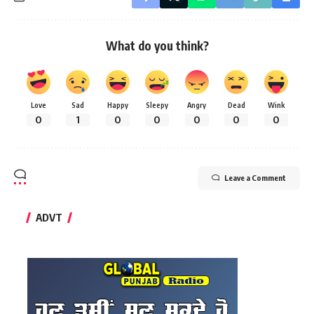
What do you think?
Love
Sad
Happy
Sleepy
Angry
Dead
Wink
0
1
0
0
0
0
0
Leave a Comment
ADVT