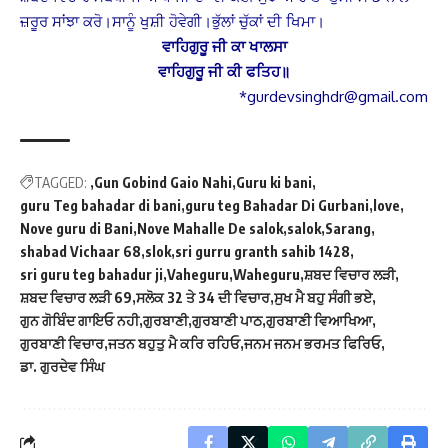
ਜ਼ਰੂਰ ਸਾਂਝਾ ਕਰੋ।ਸਾਨੂੰ ਖੁਸ਼ੀ ਹੋਵੇਗੀ।ਭੁੱਲਾਂ ਚੁੱਕਾਂ ਦੀ ਖਿਮਾ।
ਵਾਹਿਗੁਰੂ ਜੀ ਕਾ ਖਾਲਸਾ
ਵਾਹਿਗੁਰੂ ਜੀ ਕੀ ਫਤਿਹ
॥
*gurdevsinghdr@gmail.com
TAGGED:
Gun Gobind Gaio Nahi
Guru ki bani
guru Teg bahadar di bani
guru teg Bahadar Di Gurbani
love
Nove guru di Bani
Nove Mahalle De salok
salok
Sarang
shabad Vichaar 68
slok
sri gurru granth sahib 1428
sri guru teg bahadur ji
Vaheguru
Waheguru
ਸ਼ਬਦ ਵਿਚਾਰ ਲੜੀ
ਸ਼ਬਦ ਵਿਚਾਰ ਲੜੀ 69
ਸਲੋਕ 32 ਤੇ 34 ਦੀ ਵਿਚਾਰ
ਸੁਖ ਮੈ ਬਹੁ ਸੰਗੀ ਭਏ
ਗੁਨ ਗੋਬਿੰਦ ਗਾਇਓ ਨਹੀ
ਗੁਰਬਾਣੀ
ਗੁਰਬਾਣੀ ਪਾਠ
ਗੁਰਬਾਣੀ ਵਿਆਖਿਆ
ਗੁਰਬਾਣੀ ਵਿਚਾਰ
ਜਤਨ ਬਹੁਤੁ ਮੈ ਕਰਿ ਰਹਿਓ
ਜਨਮ ਜਨਮ ਭਰਮਤ ਫਿਰਿਓ
ਡਾ. ਗੁਰਦੇਵ ਸਿੰਘ