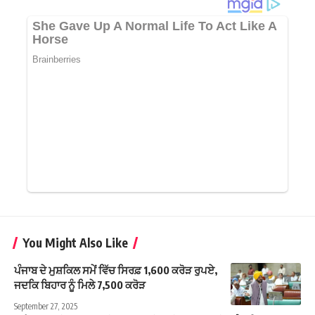
You Might Also Like
ਪੰਜਾਬ ਦੇ ਮੁਸ਼ਕਿਲ ਸਮੇਂ ਵਿੱਚ ਸਿਰਫ਼ 1,600 ਕਰੋੜ ਰੁਪਏ,
ਜਦਕਿ ਬਿਹਾਰ ਨੂੰ ਮਿਲੇ 7,500 ਕਰੋੜ
September 27, 2025