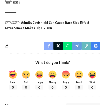
ਦਿੱਤੀ ਗਈ।
TAGGED:
Admits Covishield Can Cause Rare Side Effect
AstraZeneca Makes Big U-Turn
What do you think?
Love
Sad
Happy
Sleepy
Angry
Dead
Wink
0
0
0
0
0
0
0