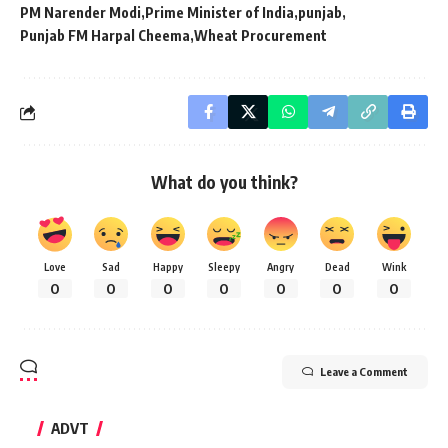
PM Narender Modi
Prime Minister of India
punjab
Punjab FM Harpal Cheema
Wheat Procurement
What do you think?
Love
Sad
Happy
Sleepy
Angry
Dead
Wink
0
0
0
0
0
0
0
Leave a Comment
ADVT