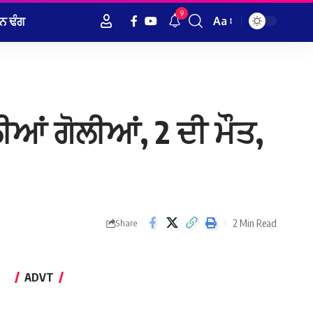
9
ਨ ਢੰਗ
Aa
Font
Resizer
ਆਂ ਗੋਲੀਆਂ, 2 ਦੀ ਮੌਤ,
2 Min Read
Share
ADVT