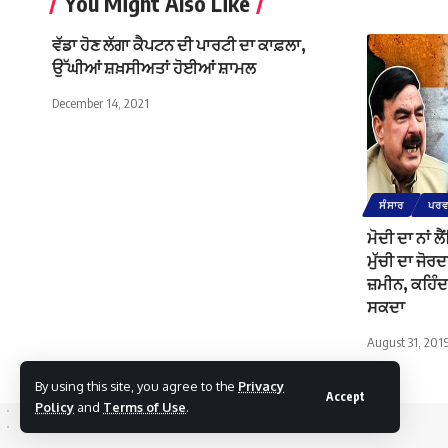
You Might Also Like
ਵੱਡਾ ਹੋਣ ਲੱਗਾ ਕੈਪਟਨ ਦੀ ਪਾਰਟੀ ਦਾ ਕਾਫ਼ਲਾ,
ਉੱਘੀਆਂ ਸ਼ਖ਼ਸੀਅਤਾਂ ਹੋਈਆਂ ਸ਼ਾਮਲ
December 14, 2021
ਸੰਸਾਰ
ਪਰਵਾ
ਮੋਦੀ ਦਾ ਨਾਂ ਲ
ਮੁੱਚੀ ਦਾ ਜੋਰਦ
ਜ਼ਮੀਨ, ਕਹਿੰਦਾ
ਸਕਦਾ
August 31, 201
By using this site, you agree to the
Privacy
Accept
Policy
and
Terms of Use
.