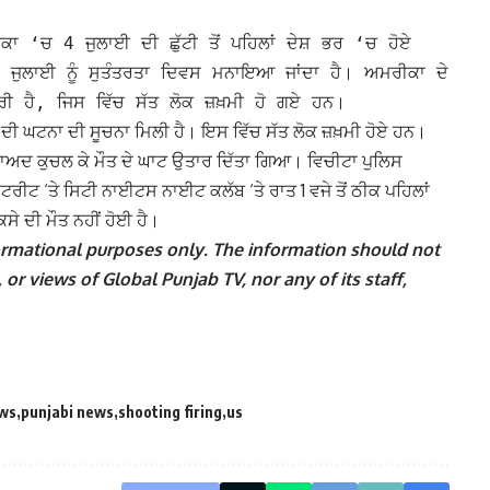
‘ਚ 4 ਜੁਲਾਈ ਦੀ ਛੁੱਟੀ ਤੋਂ ਪਹਿਲਾਂ ਦੇਸ਼ ਭਰ ‘ਚ ਹੋਏ
ਜੁਲਾਈ ਨੂੰ ਸੁਤੰਤਰਤਾ ਦਿਵਸ ਮਨਾਇਆ ਜਾਂਦਾ ਹੈ। ਅਮਰੀਕਾ ਦੇ
ਰੀ ਹੈ, ਜਿਸ ਵਿੱਚ ਸੱਤ ਲੋਕ ਜ਼ਖ਼ਮੀ ਹੋ ਗਏ ਹਨ।
ਦੀ ਘਟਨਾ ਦੀ ਸੂਚਨਾ ਮਿਲੀ ਹੈ। ਇਸ ਵਿੱਚ ਸੱਤ ਲੋਕ ਜ਼ਖ਼ਮੀ ਹੋਏ ਹਨ।
ਤੋਂ ਬਾਅਦ ਕੁਚਲ ਕੇ ਮੌਤ ਦੇ ਘਾਟ ਉਤਾਰ ਦਿੱਤਾ ਗਿਆ।
ਵਿਚੀਟਾ ਪੁਲਿਸ
ਸਟਰੀਟ ‘ਤੇ ਸਿਟੀ ਨਾਈਟਸ ਨਾਈਟ ਕਲੱਬ ‘ਤੇ ਰਾਤ 1 ਵਜੇ ਤੋਂ ਠੀਕ ਪਹਿਲਾਂ
 ਦੀ ਮੌਤ ਨਹੀਂ ਹੋਈ ਹੈ।
nformational purposes only. The information should not
 or views of Global Punjab TV, nor any of its staff,
ews
punjabi news
shooting firing
us