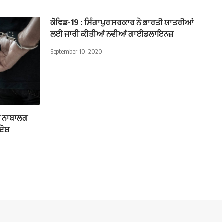
ਕੋਵਿਡ-19 : ਸਿੰਗਾਪੁਰ ਸਰਕਾਰ ਨੇ ਭਾਰਤੀ ਯਾਤਰੀਆਂ
ਲਈ ਜਾਰੀ ਕੀਤੀਆਂ ਨਵੀਆਂ ਗਾਈਡਲਾਇਨਜ਼
September 10, 2020
ਨੇ ਨਾਬਾਲਗ
ਦੋਸ਼