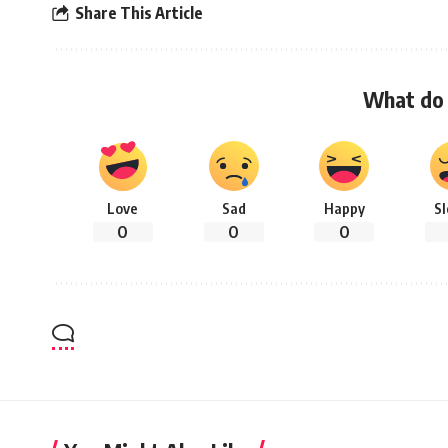
Share This Article
What do 
Love
Sad
Happy
S
0
0
0