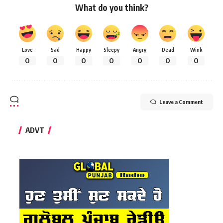
What do you think?
Love
Sad
Happy
Sleepy
Angry
Dead
Wink
0
0
0
0
0
0
0
Leave a Comment
ADVT