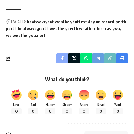
TAGGED:
heatwave
hot weather
hottest day on record
perth
perth heatwave
perth weather
perth weather forecast
wa
wa weather
waalert
What do you think?
Love
Sad
Happy
Sleepy
Angry
Dead
Wink
0
0
0
0
0
0
0