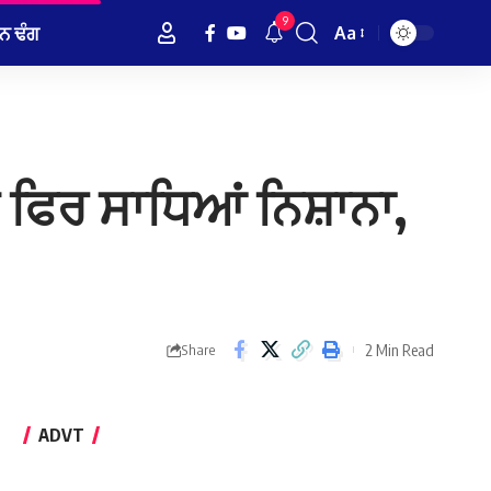
9
ਨ ਢੰਗ
Aa
Font
Resizer
ੇ ਫਿਰ ਸਾਧਿਆਂ ਨਿਸ਼ਾਨਾ,
2 Min Read
Share
ADVT