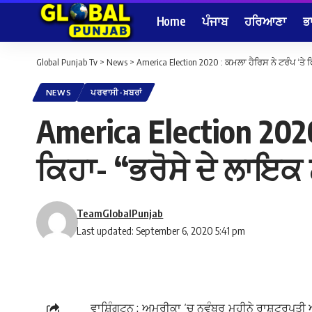
Home
ਪੰਜਾਬ
ਹਰਿਆਣਾ
ਭ
Global Punjab Tv
>
News
>
America Election 2020 : ਕਮਲਾ ਹੈਰਿਸ ਨੇ ਟਰੰਪ ‘ਤੇ 
NEWS
ਪਰਵਾਸੀ-ਖ਼ਬਰਾਂ
America Election 2020
ਕਿਹਾ- “ਭਰੋਸੇ ਦੇ ਲਾਇਕ 
TeamGlobalPunjab
Last updated: September 6, 2020 5:41 pm
ਵਾਸ਼ਿੰਗਟਨ : ਅਮਰੀਕਾ ‘ਚ ਨਵੰਬਰ ਮਹੀਨੇ ਰਾਸ਼ਟਰਪਤੀ 