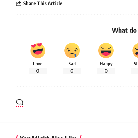
Share This Article
What do 
Love
Sad
Happy
S
0
0
0