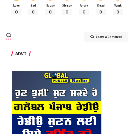
Love
Sad
Happy
Sleepy
Angry
Dead
Wink
0
0
0
0
0
0
0
Leave a Comment
ADVT