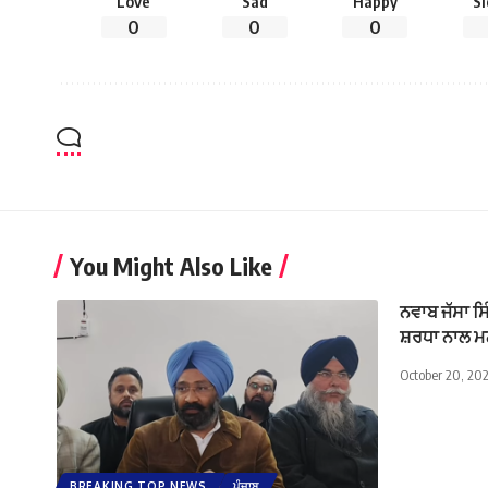
Love
Sad
Happy
S
0
0
0
You Might Also Like
ਨਵਾਬ ਜੱਸਾ ਸ
ਸ਼ਰਧਾ ਨਾਲ 
October 20, 20
BREAKING TOP NEWS
ਪੰਜਾਬ