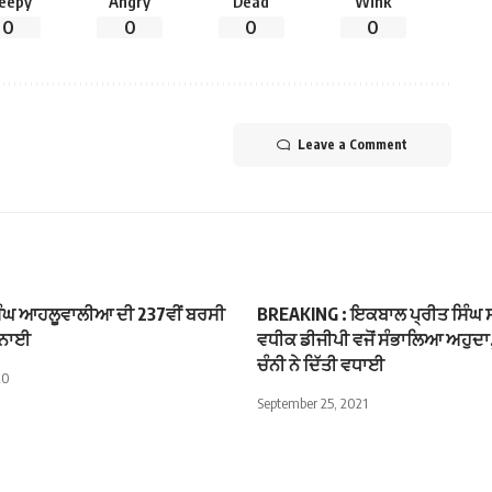
leepy
Angry
Dead
Wink
0
0
0
0
Leave a Comment
ਿੰਘ ਆਹਲੂਵਾਲੀਆ ਦੀ 237ਵੀਂ ਬਰਸੀ
BREAKING : ਇਕਬਾਲ ਪ੍ਰੀਤ ਸਿੰਘ ਸ
ਮਨਾਈ
ਵਧੀਕ ਡੀਜੀਪੀ ਵਜੋਂ ਸੰਭਾਲਿਆ ਅਹੁਦਾ, 
ਚੰਨੀ ਨੇ ਦਿੱਤੀ ਵਧਾਈ
20
September 25, 2021