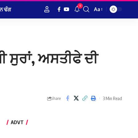
9
ਨ ਢੰਗ
Aa
Font
Resizer
ਸੁਰਾਂ, ਅਸਤੀਫੇ ਦੀ
3 Min Read
Share
ADVT