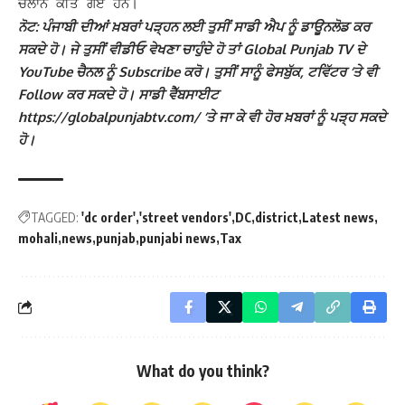
ਚਲਾਨ ਕੀਤੇ ਗਏ ਹਨ।
ਨੋਟ: ਪੰਜਾਬੀ ਦੀਆਂ ਖ਼ਬਰਾਂ ਪੜ੍ਹਨ ਲਈ ਤੁਸੀਂ ਸਾਡੀ ਐਪ ਨੂੰ ਡਾਊਨਲੋਡ ਕਰ
ਸਕਦੇ ਹੋ। ਜੇ ਤੁਸੀਂ ਵੀਡੀਓ ਵੇਖਣਾ ਚਾਹੁੰਦੇ ਹੋ ਤਾਂ Global Punjab TV ਦੇ
YouTube ਚੈਨਲ ਨੂੰ Subscribe ਕਰੋ। ਤੁਸੀਂ ਸਾਨੂੰ ਫੇਸਬੁੱਕ, ਟਵਿੱਟਰ ‘ਤੇ ਵੀ
Follow ਕਰ ਸਕਦੇ ਹੋ। ਸਾਡੀ ਵੈੱਬਸਾਈਟ
https://globalpunjabtv.com/ ‘ਤੇ ਜਾ ਕੇ ਵੀ ਹੋਰ ਖ਼ਬਰਾਂ ਨੂੰ ਪੜ੍ਹ ਸਕਦੇ
ਹੋ।
TAGGED:
'dc order'
'street vendors'
DC
district
Latest news
mohali
news
punjab
punjabi news
Tax
What do you think?