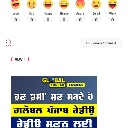
Love
Sad
Happy
Sleepy
Angry
Dead
Wink
0
0
0
0
0
0
0
Leave a Comment
ADVT