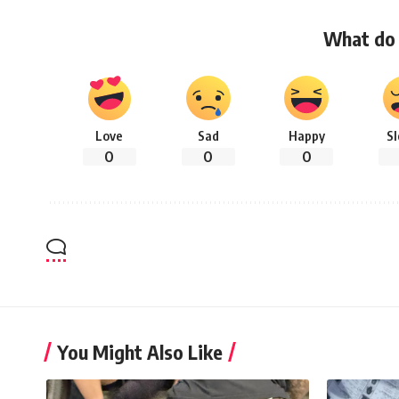
What do 
Love
Sad
Happy
S
0
0
0
You Might Also Like