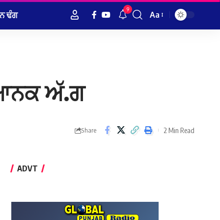
9
ਨ ਢੰਗ
Aa
Font
Resizer
ਿਆਨਕ ਅੱ.ਗ
2 Min Read
Share
ADVT