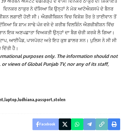
ਟਰ 39 ਅਰਬਨ ਅਸਟੇਟ ਚੰਡੀਗੜ੍ਹ ਦੇ ਵਾਸੀ ਦਿਨਕਰ ਠਾਕੁਰ ਦੀ ਸ਼ਿਕਾਇਤ
 ਦਿਨਕਰ ਠਾਕੁਰ ਨੇ ਦੱਸਿਆ ਕਿ ਉਨ੍ਹਾਂ ਨੇ ਮੇਕ ਆਟੋਐਕਸਪੋ ਦੇ ਬੈਨਰ
ੀਸ਼ਨ ਲਗਾਈ ਹੋਈ ਸੀ। ਐਗਜ਼ੀਬਿਸ਼ਨ ਵਿਚ ਵਿਸ਼ੇਸ਼ ਤੌਰ ਤੇ ਤਾਈਵਾਨ ਤੋਂ
ੱਸਿਆ ਕਿ ਸ਼ਾਮ ਸਾਢੇ ਪੰਜ ਵਜੇ ਦੇ ਕਰੀਬ ਵਿਲਸ਼ਿੰਨ ਐਗਜ਼ੀਬੀਸ਼ਨ ਵਿੱਚ
 ਦੌਰਾਨ ਇਕ ਅਣਪਛਾਤਾ ਵਿਅਕਤੀ ਉਨ੍ਹਾਂ ਦਾ ਬੈਗ ਚੋਰੀ ਕਰਕੇ ਲੈ ਗਿਆ।
ਲੈਪਟਾਪ, ਆਈਪੈਡ, ਪਾਸਪੋਰਟ ਅਤੇ ਇਹ ਕੁਝ ਡਾਲਰ ਸਨ। ਪੁਲਿਸ ਨੇ ਸੀ ਸੀ
ਰ ਦਿੱਤੀ ਹੈ।
nformational purposes only. The information should not
 or views of Global Punjab TV, nor any of its staff,
nt
laptop
ludhiana
passport
stolen
Facebook