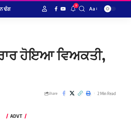
9
ਨ ਢੰਗ
Aa
Font
Resizer
 ਫਰਾਰ ਹੋਇਆ ਵਿਅਕਤੀ,
2 Min Read
Share
ADVT