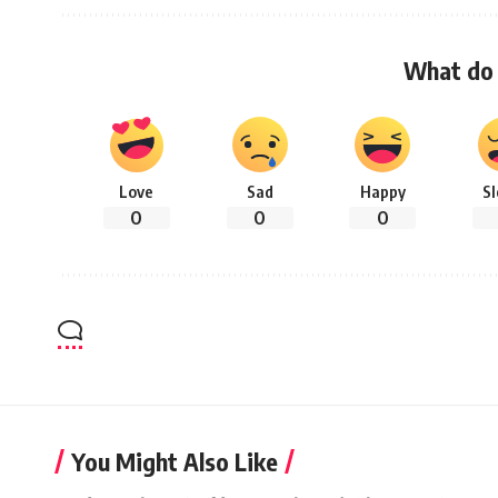
What do 
Love
Sad
Happy
S
0
0
0
You Might Also Like