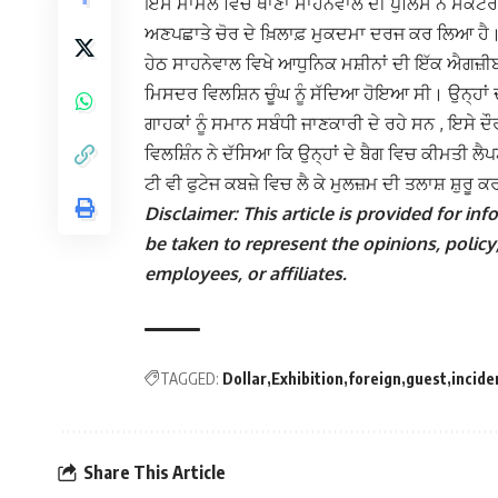
ਇਸ ਮਾਮਲੇ ਵਿੱਚ ਥਾਣਾ ਸਾਹਨੇਵਾਲ ਦੀ ਪੁਲਿਸ ਨੇ ਸੈਕ
ਅਣਪਛਾਤੇ ਚੋਰ ਦੇ ਖ਼ਿਲਾਫ਼ ਮੁਕਦਮਾ ਦਰਜ ਕਰ ਲਿਆ ਹੈ।
ਹੇਠ ਸਾਹਨੇਵਾਲ ਵਿਖੇ ਆਧੁਨਿਕ ਮਸ਼ੀਨਾਂ ਦੀ ਇੱਕ ਐਗਜ਼ੀਬ
ਮਿਸਦਰ ਵਿਲਸ਼ਿਨ ਚੂੰਘ ਨੂੰ ਸੱਦਿਆ ਹੋਇਆ ਸੀ। ਉਨ੍ਹਾਂ ਦ
ਗਾਹਕਾਂ ਨੂੰ ਸਮਾਨ ਸਬੰਧੀ ਜਾਣਕਾਰੀ ਦੇ ਰਹੇ ਸਨ , ਇਸੇ
ਵਿਲਸ਼ਿੰਨ ਨੇ ਦੱਸਿਆ ਕਿ ਉਨ੍ਹਾਂ ਦੇ ਬੈਗ ਵਿਚ ਕੀਮਤੀ 
ਟੀ ਵੀ ਫੁਟੇਜ ਕਬਜ਼ੇ ਵਿਚ ਲੈ ਕੇ ਮੁਲਜ਼ਮ ਦੀ ਤਲਾਸ਼ ਸ਼ੁਰੂ ਕ
Disclaimer: This article is provided for i
be taken to represent the opinions, policy,
employees, or affiliates.
TAGGED:
Dollar
Exhibition
foreign
guest
incide
Share This Article