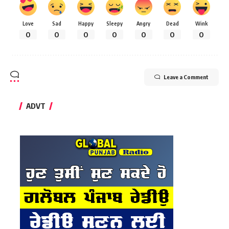
Love
Sad
Happy
Sleepy
Angry
Dead
Wink
0
0
0
0
0
0
0
Leave a Comment
ADVT