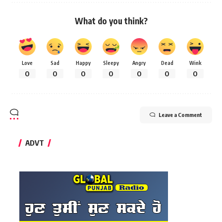
What do you think?
Love
Sad
Happy
Sleepy
Angry
Dead
Wink
0
0
0
0
0
0
0
Leave a Comment
ADVT