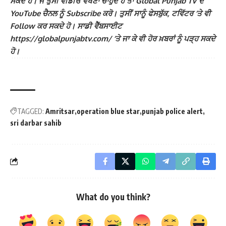
ਸਕਦੇ ਹੋ। ਜੇ ਤੁਸੀਂ ਵੀਡੀਓ ਵੇਖਣਾ ਚਾਹੁੰਦੇ ਹੋ ਤਾਂ Global Punjab TV ਦੇ
YouTube ਚੈਨਲ ਨੂੰ Subscribe ਕਰੋ। ਤੁਸੀਂ ਸਾਨੂੰ ਫੇਸਬੁੱਕ, ਟਵਿੱਟਰ ‘ਤੇ ਵੀ
Follow ਕਰ ਸਕਦੇ ਹੋ। ਸਾਡੀ ਵੈੱਬਸਾਈਟ
https://globalpunjabtv.com/ ‘ਤੇ ਜਾ ਕੇ ਵੀ ਹੋਰ ਖ਼ਬਰਾਂ ਨੂੰ ਪੜ੍ਹ ਸਕਦੇ
ਹੋ।
TAGGED:
Amritsar
operation blue star
punjab police alert
sri darbar sahib
What do you think?