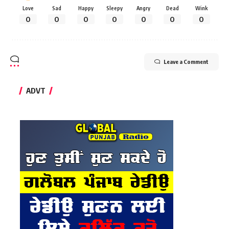
Love
Sad
Happy
Sleepy
Angry
Dead
Wink
0
0
0
0
0
0
0
Leave a Comment
ADVT