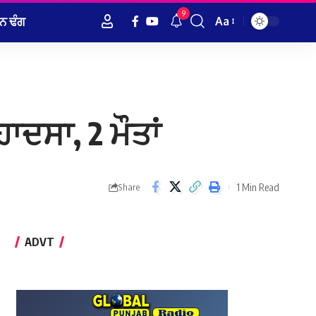
9
ਨ ਢੰਗ
Aa
Font
Resizer
ਾਦਸਾ, 2 ਮੌਤਾਂ
1 Min Read
Share
ADVT