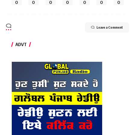
0
0
0
0
0
0
0
Leave a Comment
ADVT