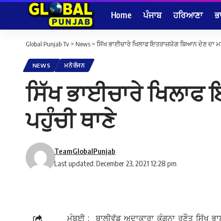
Home
ਪੰਜਾਬ
ਹਰਿਆਣਾ
ਭ
Global Punjab Tv
>
News
>
ਸਿੱਖ ਭਾਈਚਾਰੇ ਖਿਲਾਫ ਇਤਰਾਜ਼ਯੋਗ ਬਿਆਨ ਦੇਣ ਦਾ ਮਾਮ
NEWS
ਮਨੋਰੰਜਨ
ਸਿੱਖ ਭਾਈਚਾਰੇ ਖਿਲਾਫ 
ਪਹੁੰਚੀ ਥਾਣੇ
TeamGlobalPunjab
Last updated: December 23, 2021 12:28 pm
ਮੁੰਬਈ : ਬਾਲੀਵੁੱਡ ਅਦਾਕਾਰਾ ਕੰਗਨਾ ਰਣੌਤ ਸਿੱਖ ਭ