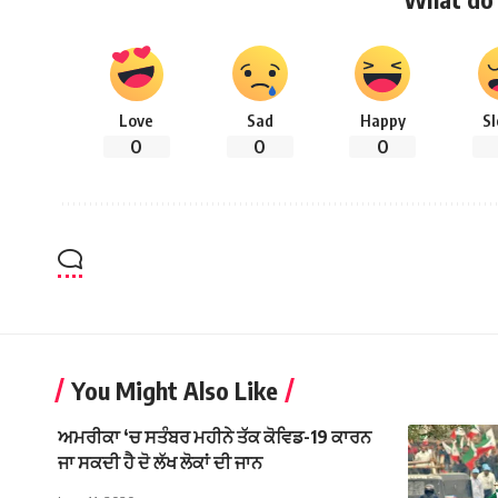
Love
Sad
Happy
S
0
0
0
You Might Also Like
ਅਮਰੀਕਾ ‘ਚ ਸਤੰਬਰ ਮਹੀਨੇ ਤੱਕ ਕੋਵਿਡ-19 ਕਾਰਨ
ਜਾ ਸਕਦੀ ਹੈ ਦੋ ਲੱਖ ਲੋਕਾਂ ਦੀ ਜਾਨ