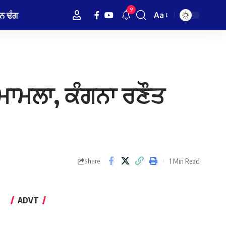
9
ਨ ਢੰਗ
Aa
Font
Resizer
ਮਾਮਲਾ, ਕੰਗਨਾ ਰਣੌਤ
1 Min Read
Share
ADVT