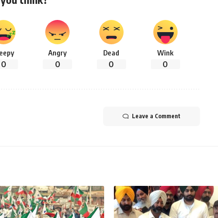
leepy
Angry
Dead
Wink
0
0
0
0
Leave a Comment