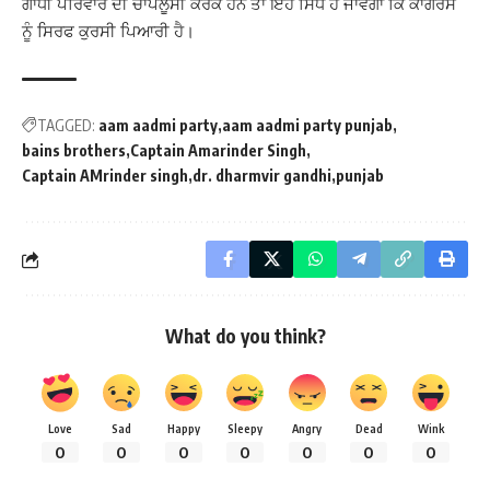
ਗਾਂਧੀ ਪਰਿਵਾਰ ਦੀ ਚਾਪਲੂਸੀ ਕਰਕੇ ਹਨ ਤਾਂ ਇਹ ਸਿੱਧ ਹੋ ਜਾਵੇਗਾ ਕਿ ਕਾਂਗਰਸ
ਨੂੰ ਸਿਰਫ ਕੁਰਸੀ ਪਿਆਰੀ ਹੈ।
TAGGED:
aam aadmi party
aam aadmi party punjab
bains brothers
Captain Amarinder Singh
Captain AMrinder singh
dr. dharmvir gandhi
punjab
What do you think?
Love
Sad
Happy
Sleepy
Angry
Dead
Wink
0
0
0
0
0
0
0