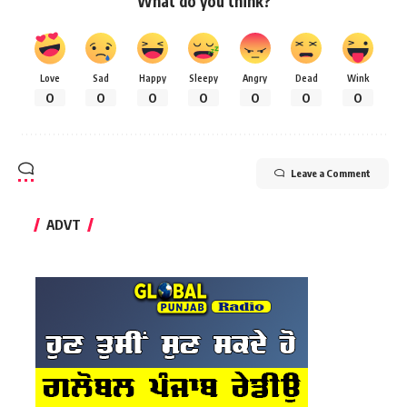
What do you think?
Love
Sad
Happy
Sleepy
Angry
Dead
Wink
0
0
0
0
0
0
0
Leave a Comment
ADVT