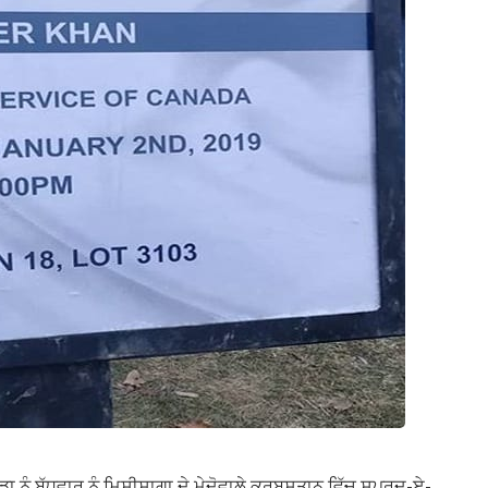
ੇਡਾ ਨੂੰ ਬੁੱਧਵਾਰ ਨੂੰ ਮਿਸੀਸਾਗਾ ਦੇ ਮੇਦੋਵਾਲੇ ਕਰਬਸਤਾਨ ਵਿੱਚ ਸਪੁਰਦ-ਏ-