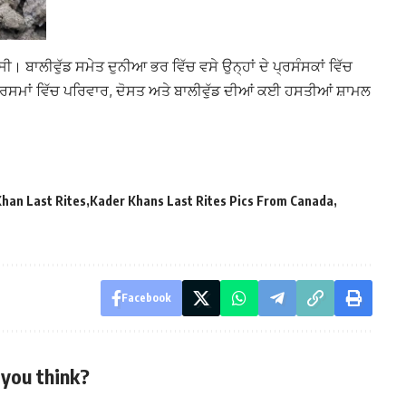
ੀ। ਬਾਲੀਵੁੱਡ ਸਮੇਤ ਦੁਨੀਆ ਭਰ ਵਿੱਚ ਵਸੇ ਉਨ੍ਹਾਂ ਦੇ ਪ੍ਰਸੰਸਕਾਂ ਵਿੱਚ
 ਰਸਮਾਂ ਵਿੱਚ ਪਰਿਵਾਰ, ਦੋਸਤ ਅਤੇ ਬਾਲੀਵੁੱਡ ਦੀਆਂ ਕਈ ਹਸਤੀਆਂ ਸ਼ਾਮਲ
han Last Rites
Kader Khans Last Rites Pics From Canada
Facebook
you think?