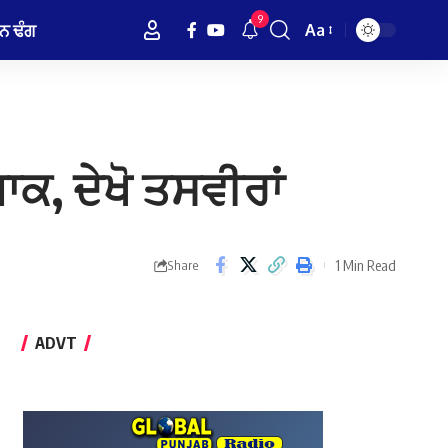
9
ਨ ਢੰਗ
Aa
Font
Resizer
ਕ, ਦੇਖੋ ਤਸਵੀਰਾਂ
1 Min Read
Share
ADVT