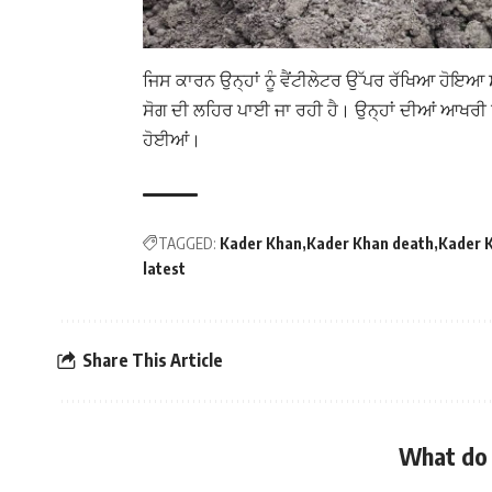
ਜਿਸ ਕਾਰਨ ਉਨ੍ਹਾਂ ਨੂੰ ਵੈਂਟੀਲੇਟਰ ਉੱਪਰ ਰੱਖਿਆ ਹੋਇਆ ਸ
ਸੋਗ ਦੀ ਲਹਿਰ ਪਾਈ ਜਾ ਰਹੀ ਹੈ। ਉਨ੍ਹਾਂ ਦੀਆਂ ਆਖਰੀ
ਹੋਈਆਂ।
TAGGED:
Kader Khan
Kader Khan death
Kader K
latest
Share This Article
What do 