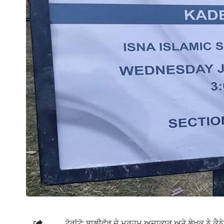
ਟੋਰਾਂਟੋ: ਬਾਲੀਵੁੱਡ ਦੇ ਮਰਹੂਮ ਅਦਾਕਾਰ ਅਤੇ ਲੇਖਕ ਨੇ ਕੈਨ