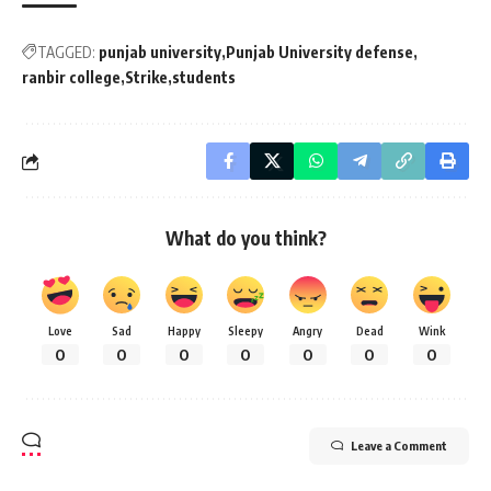
TAGGED:
punjab university
Punjab University defense
ranbir college
Strike
students
What do you think?
Love
Sad
Happy
Sleepy
Angry
Dead
Wink
0
0
0
0
0
0
0
Leave a Comment