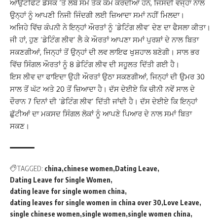
ਆਉਟਫਿੱਟ ਡੈਸਕ ‘ਤੇ ਲੰਬੇ ਸਮੇਂ ਤੱਕ ਕੰਮ ਕਰਦੀਆਂ ਹਨ, ਜਿਸਦੀ ਵਜ੍ਹਾ ਨਾਲ
ਉਨ੍ਹਾਂ ਨੂੰ ਆਪਣੀ ਨਿਜੀ ਜਿੰਦਗੀ ਲਈ ਜ਼ਿਆਦਾ ਸਮਾਂ ਨਹੀਂ ਮਿਲਦਾ।
ਅਜਿਹੇ ਵਿੱਚ ਕੰਪਨੀ ਨੇ ਇਨ੍ਹਾਂ ਔਰਤਾਂ ਨੂੰ ‘ਡੇਟਿੰਗ ਲੀਵ’ ਦੇਣ ਦਾ ਫੈਸਲਾ ਕੀਤਾ।
ਜੀ ਹਾਂ, ਹੁਣ ‘ਡੇਟਿੰਗ ਲੀਵ’ ਲੈ ਕੇ ਔਰਤਾਂ ਆਪਣਾ ਸਮਾਂ ਪੁਰਸ਼ਾਂ ਦੇ ਨਾਲ ਬਿਤਾ
ਸਕਣਗੀਆਂ, ਜਿਨ੍ਹਾਂ ਤੋਂ ਉਨ੍ਹਾਂ ਦੀ ਲਵ ਲਾਇਫ ਖੁਸ਼ਹਾਲ ਬਣੇਗੀ। ਸਾਲ ਭਰ
ਵਿੱਚ ਸਿੰਗਲ ਔਰਤਾਂ ਨੂੰ 8 ਡੇਟਿੰਗ ਲੀਵ ਦੀ ਸਹੂਲਤ ਦਿੱਤੀ ਗਈ ਹੈ।
ਇਸ ਲੀਵ ਦਾ ਫਾਇਦਾ ਉਹੀ ਔਰਤਾਂ ਉਠਾ ਸਕਣਗੀਆਂ, ਜਿਨ੍ਹਾਂ ਦੀ ਉਮਰ 30
ਸਾਲ ਤੋਂ ਘੱਟ ਅਤੇ 20 ਤੋਂ ਜ਼ਿਆਦਾ ਹੈ। ਦੱਸ ਦੇਈਏ ਕਿ ਚੀਨੀ ਨਵੇਂ ਸਾਲ ਦੇ
ਦੌਰਾਨ 7 ਦਿਨਾਂ ਦੀ ‘ਡੇਟਿੰਗ ਲੀਵ’ ਦਿੱਤੀ ਜਾਂਦੀ ਹੈ। ਦੱਸ ਦੇਈਏ ਕਿ ਇਨ੍ਹਾਂ
ਛੁੱਟੀਆਂ ਦਾ ਮਕਸਦ ਸਿੰਗਲ ਲੋਕਾਂ ਨੂੰ ਆਪਣੇ ਪਿਆਰ ਦੇ ਨਾਲ ਸਮਾਂ ਬਿਤਾ
ਸਕਣ।
TAGGED:
china
chinese women
Dating Leave
Dating Leave for Single Women
dating leave for single women china
dating leaves for single women in china over 30
Love Leave
single chinese women
single women
single women china