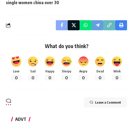
single women china over 30
What do you think?
Love
Sad
Happy
Sleepy
Angry
Dead
Wink
0
0
0
0
0
0
0
Leave a Comment
ADVT