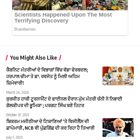
You Might Also Like
ਕੈਬਨਿਟ ਮੰਤਰੀਆਂ ਦੇ ਵਿਭਾਗਾਂ ਵਿੱਚ ਵੱਡਾ ਫੇਰਬਦਲ;
ਹਰਪਾਲ ਚੀਮਾ ਤੇ ਡਾ. ਰਵਜੋਤ ਨੂੰ ਮਿਲੀ ਅਹਿਮ
ਜ਼ਿਮੇਵਾਰੀ!
March 24, 2026
ਸੁਰਜੀਤ ਹਾਕੀ ਟੂਰਨਾਮੈਂਟ ਦੇ ਫਾਈਨਲ ਦੌਰਾਨ ਮੁੱਖ ਮੰਤਰੀ ਚੰਨੀ ਨੇ ਨਿਭਾਈ
ਗੋਲਕੀਪਰ ਦੀ ਭੂਮਿਕਾ ; ਪਰਗਟ ਸਿੰਘ ਬਣੇ ਹਿਟਰ
October 31, 2021
ਬਿਕਰਮ ਮਜੀਠੀਆ ਦੇ ਟਿਕਾਣਿਆਂ ‘ਤੇ ਵਿਜੀਲੈਂਸ ਦੀ
ਛਾਪੇਮਾਰੀ, NCB ਵੀ ਪੁੱਛਗਿੱਛ ਦੀ ਕਰ ਰਿਹਾ ਹੈ ਤਿਆਰੀ
July 1, 2025