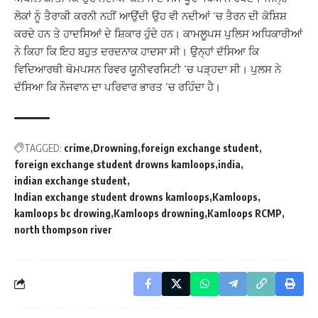
ਲੋਕਾਂ ਨੂੰ ਤੈਰਾਕੀ ਕਰਨੀ ਨਹੀਂ ਆਉਂਦੀ ਉਹ ਵੀ ਨਦੀਆਂ ‘ਚ ਤੈਰਨ ਦੀ ਕੋਸ਼ਿਸ਼
ਕਰਦੇ ਹਨ ਤੇ ਹਾਦਸਿਆਂ ਦੇ ਸ਼ਿਕਾਰ ਹੁੰਦੇ ਹਨ। ਕਾਮਲੂਪਸ ਪੁਲਿਸ ਅਧਿਕਾਰੀਆਂ
ਨੇ ਕਿਹਾ ਕਿ ਇਹ ਬਹੁਤ ਦਰਦਨਾਕ ਹਾਦਸਾ ਸੀ। ਉਨ੍ਹਾਂ ਦੱਸਿਆ ਕਿ
ਵਿਦਿਆਰਥੀ ਥੋਮਪਸਨ ਰਿਵਰ ਯੂਨੀਵਰਸਿਟੀ ‘ਚ ਪੜ੍ਹਦਾ ਸੀ। ਪੁਲਸ ਨੇ
ਦੱਸਿਆ ਕਿ ਨੌਜਵਾਨ ਦਾ ਪਰਿਵਾਰ ਭਾਰਤ ‘ਚ ਰਹਿੰਦਾ ਹੈ।
TAGGED:
crime
Drowning
foreign exchange student
foreign exchange student drowns kamloops
india
indian exchange student
Indian exchange student drowns kamloops
Kamloops
kamloops bc drowing
Kamloops drowning
Kamloops RCMP
north thompson river