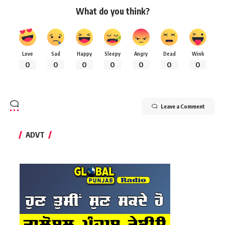
What do you think?
Love
Sad
Happy
Sleepy
Angry
Dead
Wink
0
0
0
0
0
0
0
Leave a Comment
ADVT