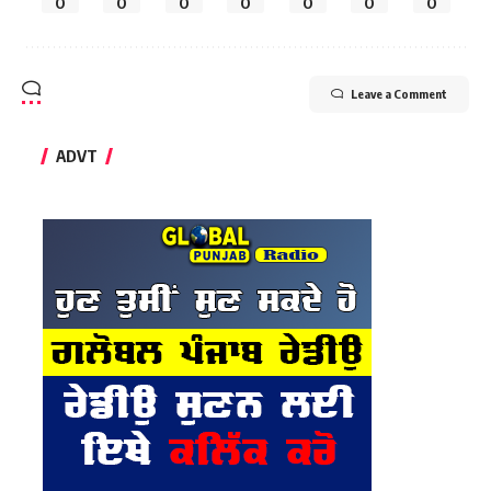
0
0
0
0
0
0
0
Leave a Comment
ADVT