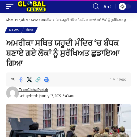
Aa
Font
Resizer
Global Punjab Tv
>
News
>
ਅਮਰੀਕਾ ਸਥਿਤ ਯਹੂਦੀ ਮੰਦਿਰ ‘ਚ ਬੰਧਕ ਬਣਾਏ ਗਏ ਲੋਕਾਂ ਨੂੰ ਸੁਰੱਖਿਅਤ ਛੁਡਾਇਆ ਗਿਆ
NEWS
ਸੰਸਾਰ
ਅਮਰੀਕਾ ਸਥਿਤ ਯਹੂਦੀ ਮੰਦਿਰ ‘ਚ ਬੰਧਕ
ਬਣਾਏ ਗਏ ਲੋਕਾਂ ਨੂੰ ਸੁਰੱਖਿਅਤ ਛੁਡਾਇਆ
ਗਿਆ
1 Min Read
TeamGlobalPunjab
Last updated: January 17, 2022 6:43 am