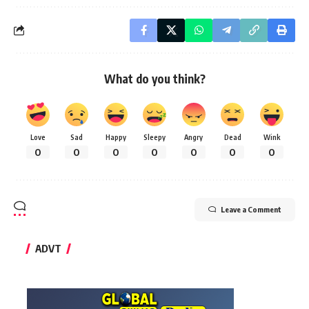
What do you think?
Love
Sad
Happy
Sleepy
Angry
Dead
Wink
0
0
0
0
0
0
0
Leave a Comment
ADVT