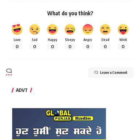
What do you think?
Love
Sad
Happy
Sleepy
Angry
Dead
Wink
0
0
0
0
0
0
0
Leave a Comment
ADVT