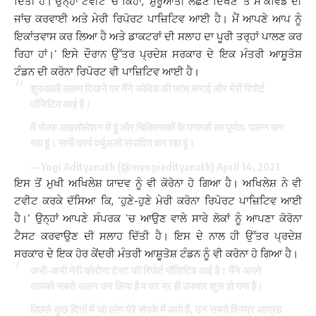
ਦਿੱਤੀ ਹੈ। ਉਨ੍ਹਾਂ ਟਵੀਟ ’ਚ ਕਿਹਾ, ‘ਸ਼ੁਰੂਆਤੀ ਲੱਛਣ ਦਿਖਣ ’ਤੇ ਮੈਂ ਕੋਵਿਡ ਦੀ
ਜਾਂਚ ਕਰਵਾਈ ਅਤੇ ਮੇਰੀ ਰਿਪੋਰਟ ਪਾਜ਼ਿਟਿਵ ਆਈ ਹੈ। ਮੈਂ ਆਪਣੇ ਆਪ ਨੂੰ
ਇਕਾਂਤਵਾਸ ਕਰ ਲਿਆ ਹੈ ਅਤੇ ਡਾਕਟਰਾਂ ਦੀ ਸਲਾਹ ਦਾ ਪੂਰੀ ਤਰ੍ਹਾਂ ਪਾਲਣ ਕਰ
ਰਿਹਾ ਹਾਂ।’ ਇਸੇ ਦੌਰਾਨ ਉੱਤਰ ਪ੍ਰਦੇਸ਼ ਸਰਕਾਰ ਦੇ ਇਕ ਮੰਤਰੀ ਆਸ਼ੂਤੋਸ਼
ਟੰਡਨ ਦੀ ਕਰੋਨਾ ਰਿਪੋਰਟ ਵੀ ਪਾਜ਼ਿਟਿਵ ਆਈ ਹੈ।
शुरुआती लक्षण दिखने पर मैंने कोविड की जांच कराई और मेरी रिपोर्ट
पॉजिटिव आई है।
मैं सेल्फ आइसोलेशन में हूं और चिकित्सकों के परामर्श का पूर्णतः पालन कर
रहा हूं। सभी कार्य वर्चुअली संपादित कर रहा हूं।
— Yogi Adityanath (@myogiadityanath)
April 14, 2021
ਇਸ ਤੋਂ ਮੁਖੀ ਅਖਿਲੇਸ਼ ਯਾਦਵ ਨੂੰ ਵੀ ਕੋਰੋਨਾ ਹੋ ਗਿਆ ਹੈ। ਅਖਿਲੇਸ਼ ਨੇ ਵੀ
ਟਵੀਟ ਕਰਕੇ ਦੱਸਿਆ ਕਿ, ‘ਹੁਣੇ-ਹੁਣੇ ਮੇਰੀ ਕਰੋਨਾ ਰਿਪੋਰਟ ਪਾਜ਼ਿਟਿਵ ਆਈ
ਹੈ।’ ਉਨ੍ਹਾਂ ਆਪਣੇ ਸੰਪਰਕ ’ਚ ਆਉਣ ਵਾਲੇ ਸਾਰੇ ਲੋਕਾਂ ਨੂੰ ਆਪਣਾ ਕੋਰੋਨਾ
ਟੈਸਟ ਕਰਵਾਉਣ ਦੀ ਸਲਾਹ ਦਿੱਤੀ ਹੈ। ਇਸ ਦੇ ਨਾਲ ਹੀ ਉੱਤਰ ਪ੍ਰਦੇਸ਼
ਸਰਕਾਰ ਦੇ ਇਕ ਹੋਰ ਕੇਂਦਰੀ ਮੰਤਰੀ ਆਸ਼ੂਤੋਸ਼ ਟੰਡਨ ਨੂੰ ਵੀ ਕਰੋਨਾ ਹੋ ਗਿਆ ਹੈ।
अभी-अभी मेरी कोरोना टेस्ट की रिपोर्ट पॉज़िटिव आई है। मैंने अपने
आपको सबसे अलग कर लिया है व घर पर ही उपचार शुरू हो गया है।
पिछले कुछ दिनों में जो लोग मेरे संपर्क में आये हैं, उन सबसे विनम्र आग्रह