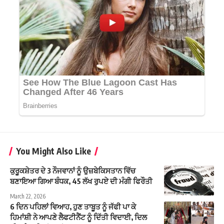
You Might Also Like
ਕੁਰੂਕਸ਼ੇਤਰ ਦੇ 3 ਨੌਜਵਾਨਾਂ ਨੂੰ ਉਜ਼ਬੇਕਿਸਤਾਨ ਵਿੱਚ
ਬਣਾਇਆ ਗਿਆ ਬੰਧਕ, 45 ਲੱਖ ਰੁਪਏ ਦੀ ਮੰਗੀ ਫਿਰੌਤੀ
March 22, 2026
6 ਦਿਨ ਪਹਿਲਾਂ ਵਿਆਹ, ਹੁਣ ਤਾਬੂਤ ਨੂੰ ਜੱਫੀ ਪਾ ਕੇ
ਹਿਮਾਂਸ਼ੀ ਨੇ ਆਪਣੇ ਲੈਫਟੀਨੈਂਟ ਨੂੰ ਦਿੱਤੀ ਵਿਦਾਈ, ਦਿਲ