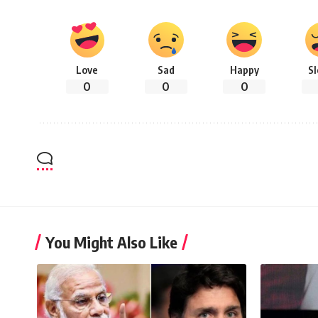
Love
Sad
Happy
S
0
0
0
You Might Also Like