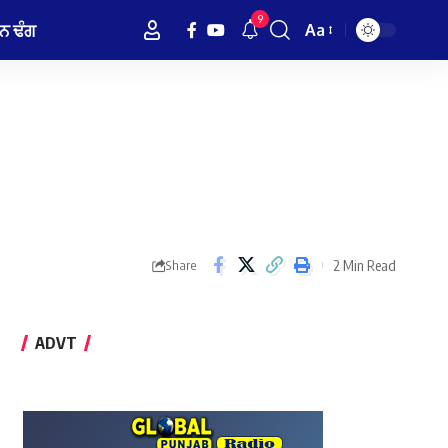
9
ਨ ਢੰਗ
Aa
Font
Resizer
2 Min Read
Share
ADVT