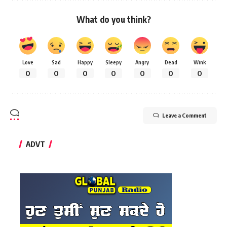
What do you think?
Love
Sad
Happy
Sleepy
Angry
Dead
Wink
0
0
0
0
0
0
0
Leave a Comment
ADVT