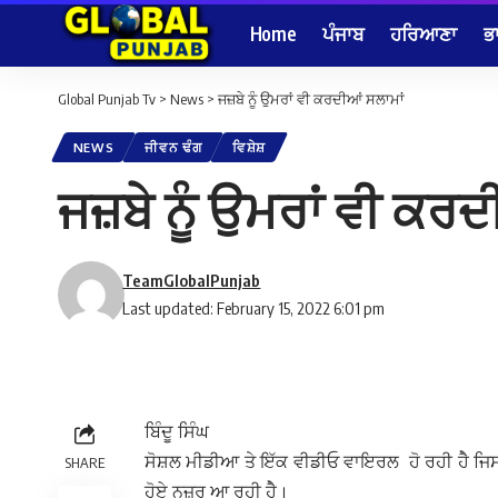
Home
ਪੰਜਾਬ
ਹਰਿਆਣਾ
ਭ
Global Punjab Tv
>
News
>
ਜਜ਼ਬੇ ਨੂੰ ਉਮਰਾਂ ਵੀ ਕਰਦੀਆਂ ਸਲਾਮਾਂ
NEWS
ਜੀਵਨ ਢੰਗ
ਵਿਸ਼ੇਸ਼
ਜਜ਼ਬੇ ਨੂੰ ਉਮਰਾਂ ਵੀ ਕਰਦ
TeamGlobalPunjab
Last updated: February 15, 2022 6:01 pm
ਬਿੰਦੂ ਸਿੰਘ
ਸੋਸ਼ਲ ਮੀਡੀਆ ਤੇ ਇੱਕ ਵੀਡੀਓ ਵਾਇਰਲ ਹੋ ਰਹੀ ਹੇੈ ਜਿਸ ਵ
SHARE
ਹੋਏ ਨਜ਼ਰ ਆ ਰਹੀ ਹੇੈ।