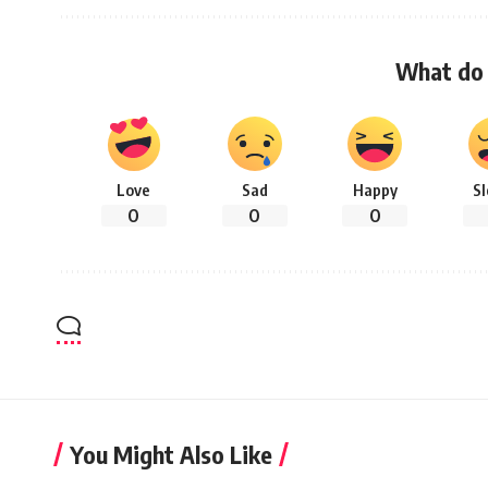
What do 
Love
Sad
Happy
S
0
0
0
You Might Also Like