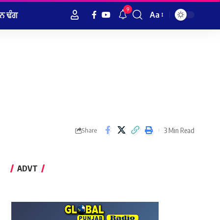
9
ਨ ਢੰਗ
Aa
Font
Resizer
3 Min Read
Share
ADVT