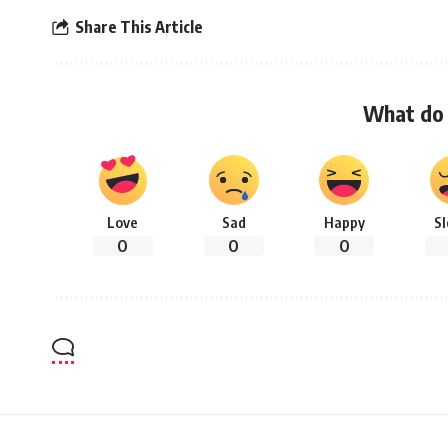
Share This Article
What do 
Love
Sad
Happy
S
0
0
0