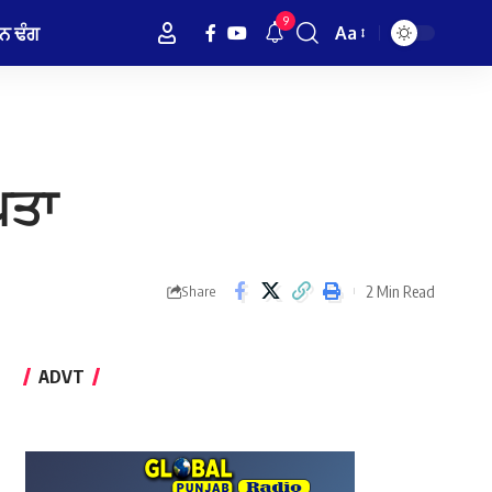
9
ਨ ਢੰਗ
Aa
Font
Resizer
ਪਤਾ
2 Min Read
Share
ADVT