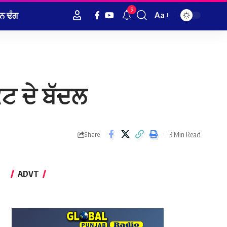
9
ਨ ਢੰਗ
Aa
Font
Resizer
ਟ ਦੇ ਬੱਦਲ
3 Min Read
Share
ADVT