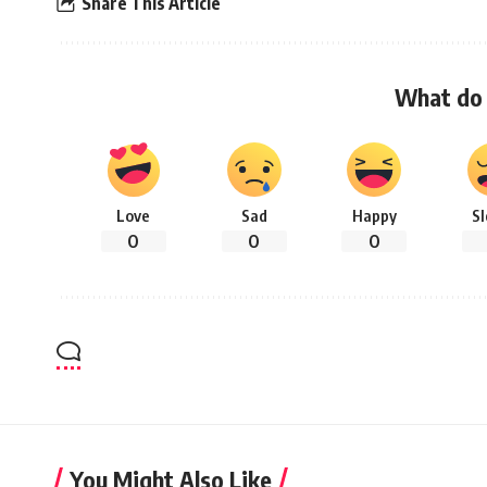
Share This Article
What do 
Love
Sad
Happy
S
0
0
0
You Might Also Like