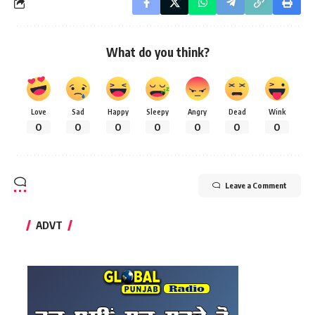
What do you think?
Love
Sad
Happy
Sleepy
Angry
Dead
Wink
0
0
0
0
0
0
0
Leave a Comment
ADVT