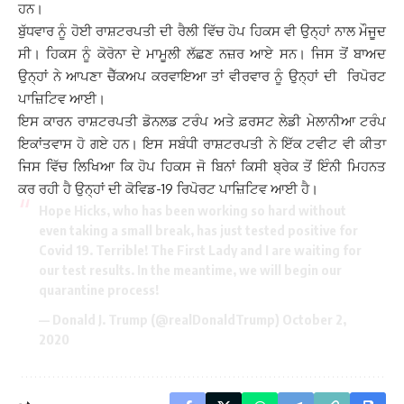
ਹਨ।
ਬੁੱਧਵਾਰ ਨੂੰ ਹੋਈ ਰਾਸ਼ਟਰਪਤੀ ਦੀ ਰੈਲੀ ਵਿੱਚ ਹੋਪ ਹਿਕਸ ਵੀ ਉਨ੍ਹਾਂ ਨਾਲ ਮੌਜੂਦ
ਸੀ। ਹਿਕਸ ਨੂੰ ਕੋਰੋਨਾ ਦੇ ਮਾਮੂਲੀ ਲੱਛਣ ਨਜ਼ਰ ਆਏ ਸਨ। ਜਿਸ ਤੋਂ ਬਾਅਦ
ਉਨ੍ਹਾਂ ਨੇ ਆਪਣਾ ਚੈੱਕਅਪ ਕਰਵਾਇਆ ਤਾਂ ਵੀਰਵਾਰ ਨੂੰ ਉਨ੍ਹਾਂ ਦੀ ਰਿਪੋਰਟ
ਪਾਜ਼ਿਟਿਵ ਆਈ।
ਇਸ ਕਾਰਨ ਰਾਸ਼ਟਰਪਤੀ ਡੋਨਲਡ ਟਰੰਪ ਅਤੇ ਫ਼ਰਸਟ ਲੇਡੀ ਮੇਲਾਨੀਆ ਟਰੰਪ
ਇਕਾਂਤਵਾਸ ਹੋ ਗਏ ਹਨ। ਇਸ ਸਬੰਧੀ ਰਾਸ਼ਟਰਪਤੀ ਨੇ ਇੱਕ ਟਵੀਟ ਵੀ ਕੀਤਾ
ਜਿਸ ਵਿੱਚ ਲਿਖਿਆ ਕਿ ਹੋਪ ਹਿਕਸ ਜੋ ਬਿਨਾਂ ਕਿਸੀ ਬ੍ਰੇਕ ਤੋਂ ਇੰਨੀ ਮਿਹਨਤ
ਕਰ ਰਹੀ ਹੈ ਉਨ੍ਹਾਂ ਦੀ ਕੋਵਿਡ-19 ਰਿਪੋਰਟ ਪਾਜ਼ਿਟਿਵ ਆਈ ਹੈ।
Hope Hicks, who has been working so hard without
even taking a small break, has just tested positive for
Covid 19. Terrible! The First Lady and I are waiting for
our test results. In the meantime, we will begin our
quarantine process!
— Donald J. Trump (@realDonaldTrump)
October 2,
2020