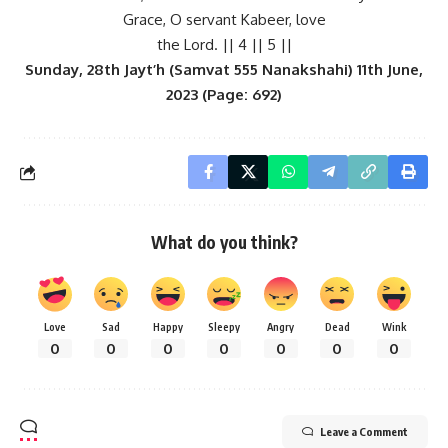
Grace, O servant Kabeer, love
the Lord. || 4 || 5 ||
Sunday, 28th Jayt’h (Samvat 555 Nanakshahi) 11th June,
2023 (Page: 692)
What do you think?
Love
Sad
Happy
Sleepy
Angry
Dead
Wink
0
0
0
0
0
0
0
Leave a Comment